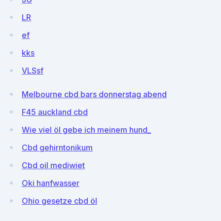
LR
ef
kks
VLSsf
Melbourne cbd bars donnerstag abend
F45 auckland cbd
Wie viel öl gebe ich meinem hund_
Cbd gehirntonikum
Cbd oil mediwiet
Oki hanfwasser
Ohio gesetze cbd öl